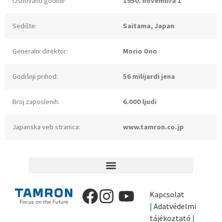
Osnovano godine
1950. novembra 1
Sedište:
Saitama, Japan
Generalni direktor:
Morio Ono
Godišnji prihod:
56 milijardi jena
Broj zaposlenih:
6.000 ljudi
Japanska veb stranica:
www.tamron.co.jp
Kapcsolat
|
Adatvédelmi
tájékoztató
|