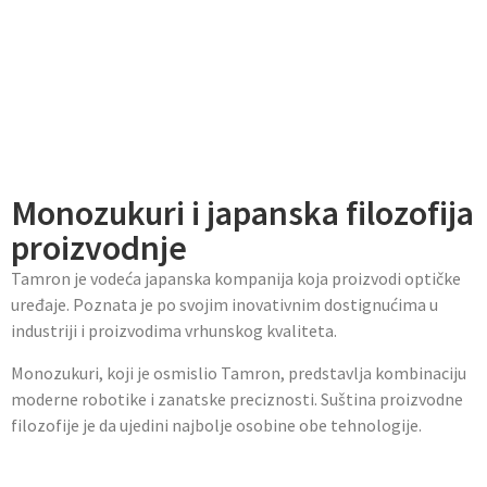
Monozukuri i japanska filozofija
proizvodnje
Tamron je vodeća japanska kompanija koja proizvodi optičke
uređaje. Poznata je po svojim inovativnim dostignućima u
industriji i proizvodima vrhunskog kvaliteta.
Monozukuri, koji je osmislio Tamron, predstavlja kombinaciju
moderne robotike i zanatske preciznosti. Suština proizvodne
filozofije je da ujedini najbolje osobine obe tehnologije.