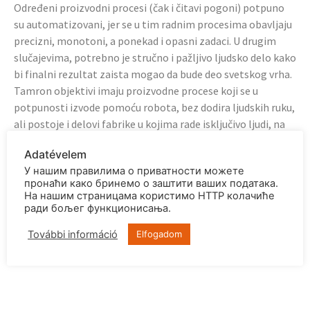
Određeni proizvodni procesi (čak i čitavi pogoni) potpuno
su automatizovani, jer se u tim radnim procesima obavljaju
precizni, monotoni, a ponekad i opasni zadaci. U drugim
slučajevima, potrebno je stručno i pažljivo ljudsko delo kako
bi finalni rezultat zaista mogao da bude deo svetskog vrha.
Tamron objektivi imaju proizvodne procese koji se u
potpunosti izvode pomoću robota, bez dodira ljudskih ruku,
ali postoje i delovi fabrike u kojima rade isključivo ljudi, na
manuelni način, na istom proizvodu.
Adatévelem
Tamron je na taj način postigao da njegovi proizvodi budu
У нашим правилима о приватности можете
vrhunskog kvaliteta i konkurentne cene.
пронаћи како бринемо о заштити ваших података.
На нашим страницама користимо HTTP колачиће
ради бољег функционисања.
További információ
Elfogadom