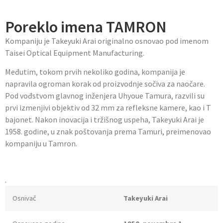
Poreklo imena TAMRON
Kompaniju je Takeyuki Arai originalno osnovao pod imenom
Taisei Optical Equipment Manufacturing.
Međutim, tokom prvih nekoliko godina, kompanija je
napravila ogroman korak od proizvodnje sočiva za naočare.
Pod vođstvom glavnog inženjera Uhyoue Tamura, razvili su
prvi izmenjivi objektiv od 32 mm za refleksne kamere, kao i T
bajonet. Nakon inovacija i tržišnog uspeha, Takeyuki Arai je
1958. godine, u znak poštovanja prema Tamuri, preimenovao
kompaniju u Tamron.
.
Osnivač
Takeyuki Arai