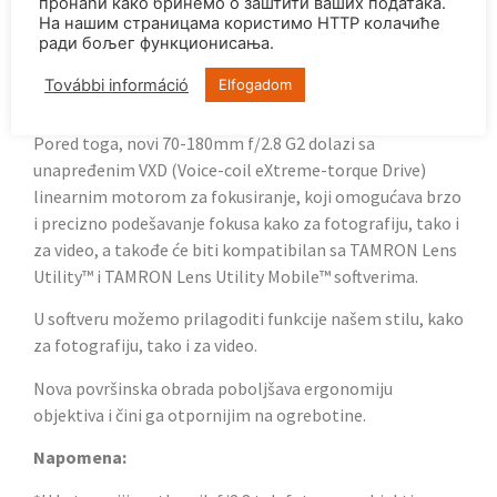
пронаћи како бринемо о заштити ваших података.
zuma.
На нашим страницама користимо HTTP колачиће
ради бољег функционисања.
TAMRON je takođe smanjio minimalnu udaljenost
fokusa na širokom kraju na 0,3 metra, u poređenju sa
További információ
Elfogadom
0,85 metara prve generacije.
Pored toga, novi 70-180mm f/2.8 G2 dolazi sa
unapređenim VXD (Voice-coil eXtreme-torque Drive)
linearnim motorom za fokusiranje, koji omogućava brzo
i precizno podešavanje fokusa kako za fotografiju, tako i
za video, a takođe će biti kompatibilan sa TAMRON Lens
Utility™ i TAMRON Lens Utility Mobile™ softverima.
U softveru možemo prilagoditi funkcije našem stilu, kako
za fotografiju, tako i za video.
Nova površinska obrada poboljšava ergonomiju
objektiva i čini ga otpornijim na ogrebotine.
Napomena: