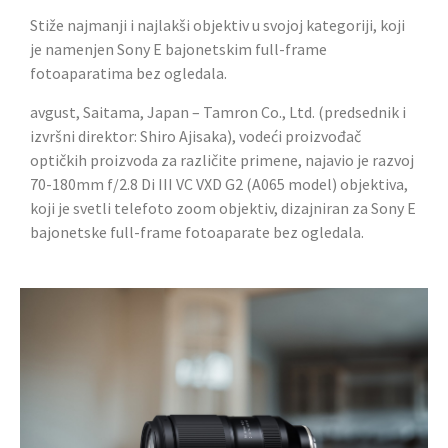
Stiže najmanji i najlakši objektiv u svojoj kategoriji, koji
je namenjen Sony E bajonetskim full-frame
fotoaparatima bez ogledala.
avgust, Saitama, Japan – Tamron Co., Ltd. (predsednik i
izvršni direktor: Shiro Ajisaka), vodeći proizvođač
optičkih proizvoda za različite primene, najavio je razvoj
70-180mm f/2.8 Di III VC VXD G2 (A065 model) objektiva,
koji je svetli telefoto zoom objektiv, dizajniran za Sony E
bajonetske full-frame fotoaparate bez ogledala.