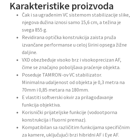
Karakteristike proizvoda
Čak i sa ugrađenim VC sistemom stabilizacije slike,
njegova dužina iznosi samo 15,6 cm, a težina je
svega 855 g.
Revidirana optička konstrukcija zaista pruža
izvančane performanse u celoj širini opsega žižne
daljine.
VXD obezbeđuje visoko brz i visokoprecizan AF,
čime se značajno poboljšava praćenje objekta.
Poseduje TAMRON-ov VC stabilizator.
Minimalna udaljenost od objekta je 0,3 metra na
70mm i 0,85 metara na 180mm.
E vlastiti softverski okvir za prilagođavanje
funkcija objektiva.
Korisnički prijateljske funkcije (vodootporna
konstrukcija i fluorni premaz).
Kompatibilan sa različitim funkcijama specifičnim
za kamere, uključujući brzi hibridni AF i Eye AF.