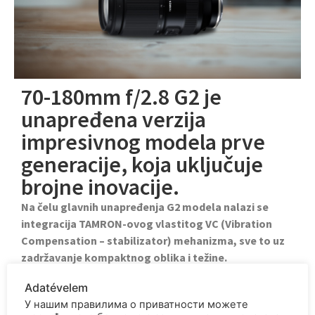
70-180mm f/2.8 G2 je
unapređena verzija
impresivnog modela prve
generacije, koja uključuje
brojne inovacije.
Na čelu glavnih unapređenja G2 modela nalazi se
integracija TAMRON-ovog vlastitog VC (Vibration
Compensation – stabilizator) mehanizma, sve to uz
zadržavanje kompaktnog oblika i težine.
Prepravkom optičke konstrukcije postignut je
Adatévelem
beskompromisan visok kvalitet slike kroz čitav opseg
У нашим правилима о приватности можете