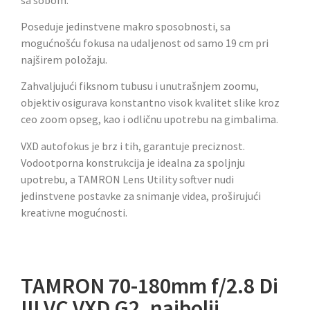
Poseduje jedinstvene makro sposobnosti, sa
mogućnošću fokusa na udaljenost od samo 19 cm pri
najširem položaju.
Zahvaljujući fiksnom tubusu i unutrašnjem zoomu,
objektiv osigurava konstantno visok kvalitet slike kroz
ceo zoom opseg, kao i odličnu upotrebu na gimbalima.
VXD autofokus je brz i tih, garantuje preciznost.
Vodootporna konstrukcija je idealna za spoljnju
upotrebu, a TAMRON Lens Utility softver nudi
jedinstvene postavke za snimanje videa, proširujući
kreativne mogućnosti.
TAMRON 70-180mm f/2.8 Di
III VC VXD G2, najbolji