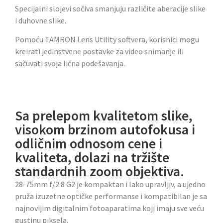
Specijalni slojevi sočiva smanjuju različite aberacije slike
i duhovne slike.
Pomoću TAMRON Lens Utility softvera, korisnici mogu
kreirati jedinstvene postavke za video snimanje ili
sačuvati svoja lična podešavanja.
Sa prelepom kvalitetom slike,
visokom brzinom autofokusa i
odličnim odnosom cene i
kvaliteta, dolazi na tržište
standardnih zoom objektiva.
28-75mm f/2.8 G2 je kompaktan i lako upravljiv, a ujedno
pruža izuzetne optičke performanse i kompatibilan je sa
najnovijim digitalnim fotoaparatima koji imaju sve veću
gustinu piksela.