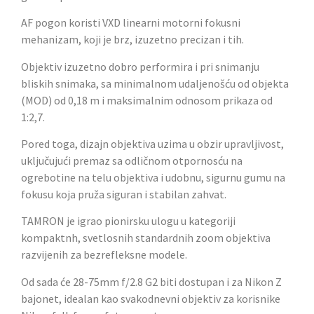
AF pogon koristi VXD linearni motorni fokusni
mehanizam, koji je brz, izuzetno precizan i tih.
Objektiv izuzetno dobro performira i pri snimanju
bliskih snimaka, sa minimalnom udaljenošću od objekta
(MOD) od 0,18 m i maksimalnim odnosom prikaza od
1:2,7.
Pored toga, dizajn objektiva uzima u obzir upravljivost,
uključujući premaz sa odličnom otpornosću na
ogrebotine na telu objektiva i udobnu, sigurnu gumu na
fokusu koja pruža siguran i stabilan zahvat.
TAMRON je igrao pionirsku ulogu u kategoriji
kompaktnh, svetlosnih standardnih zoom objektiva
razvijenih za bezrefleksne modele.
Od sada će 28-75mm f/2.8 G2 biti dostupan i za Nikon Z
bajonet, idealan kao svakodnevni objektiv za korisnike