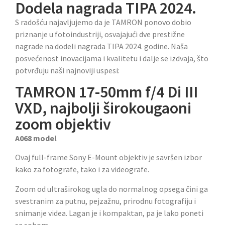
Dodela nagrada TIPA 2024.
S radošću najavljujemo da je TAMRON ponovo dobio
priznanje u fotoindustriji, osvajajući dve prestižne
nagrade na dodeli nagrada TIPA 2024. godine. Naša
posvećenost inovacijama i kvalitetu i dalje se izdvaja, što
potvrđuju naši najnoviji uspesi:
TAMRON 17-50mm f/4 Di III
VXD, najbolji širokougaoni
zoom objektiv
A068 model
Ovaj full-frame Sony E-Mount objektiv je savršen izbor
kako za fotografe, tako i za videografe.
Zoom od ultraširokog ugla do normalnog opsega čini ga
svestranim za putnu, pejzažnu, prirodnu fotografiju i
snimanje videa. Lagan je i kompaktan, pa je lako poneti
sa sobom.