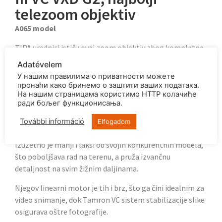
telezoom objektiv
A065 model
TIPA urednici ističu ovaj zoom objektiv zbog kompletne
optičke renovacije, koji je deo nove generacije Tamron
Adatévelem
objektiva koji koristi Sony E-Mount bezrefleksnu
У нашим правилима о приватности можете
tehnologiju.
пронаћи како бринемо о заштити ваших података.
На нашим страницама користимо HTTP колачиће
Kompatibilan je sa Eye AF, Brzim Hibridnim AF, AF
ради бољег функционисања.
pomoćnim funkcijama, i opremljen je unapređenim VXD
További információ
Elfogadom
motorom.
Izuzetno je manji i lakši od svojih konkurentnih modela,
što poboljšava rad na terenu, a pruža izvančnu
detaljnost na svim žižnim daljinama.
Njegov linearni motor je tih i brz, što ga čini idealnim za
video snimanje, dok Tamron VC sistem stabilizacije slike
osigurava oštre fotografije.