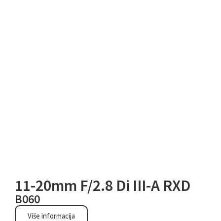
Za Canon RF
bajonet
11-20mm F/2.8 Di III-A RXD
B060
Više informacija