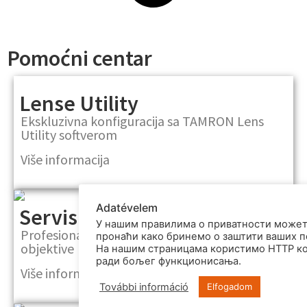
Pomoćni centar
Lense Utility
Ekskluzivna konfiguracija sa TAMRON Lens
Utility softverom
Više informacija
Adatévelem
Servis
У нашим правилима о приватности може
Profesionalna servisna usluga za TAMRON
пронаћи како бринемо о заштити ваших п
objektive
На нашим страницама користимо HTTP к
ради бољег функционисања.
Više informacija
További információ
Elfogadom