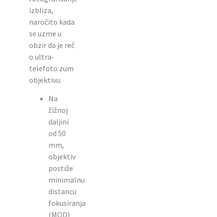
izbliza,
naročito kada
se uzme u
obzir da je reč
o ultra-
telefoto zum
objektivu.
Na
žižnoj
daljini
od 50
mm,
objektiv
postiže
minimalnu
distancu
fokusiranja
(MOD)