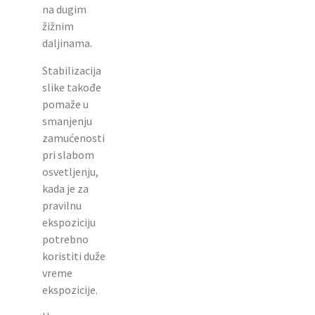
na dugim
žižnim
daljinama.
Stabilizacija
slike takođe
pomaže u
smanjenju
zamućenosti
pri slabom
osvetljenju,
kada je za
pravilnu
ekspoziciju
potrebno
koristiti duže
vreme
ekspozicije.