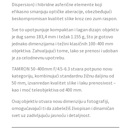
Dispersion) i hibridne asferične elemente koji
efikasno smanjuju optičke aberacije, obezbeđujući
beskompromisan kvalitet slike kroz ceo zum raspon.
Sve to upotpunjuje kompaktan i lagan dizajn: objektiv
je dug samo 183,4 mm i težak 1.155 g, što je gotovo
jednako dimenzijama i težini klasičnih 100-400 mm
objektiva. Zahvaljujući tome, lako se prenosi i udoban
je za celodnevnu upotrebu.
TAMRON 50-400mm F/4.5-6.3 stvara potpuno novu
kategoriju, kombinujući standardnu žižnu daljinu od
50 mm, izvanredan kvalitet slike i laku prenosivost –
kao i moć teleobjektiva od 400 mm.
Ovaj objektiv otvara novu dimenziju u fotografiji,
omogućavajući ti da zabeležiš živopisan i dinamičan
svet uz zadivljujuću jasnoću i detaljnost.