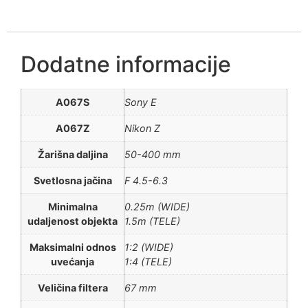
Dodatne informacije
A067S
Sony E
A067Z
Nikon Z
Žarišna daljina
50-400 mm
Svetlosna jačina
F 4.5-6.3
Minimalna
0.25m (WIDE)
udaljenost objekta
1.5m (TELE)
Maksimalni odnos
1:2 (WIDE)
uvećanja
1:4 (TELE)
Veličina filtera
67 mm