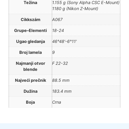
Težina
1.155 g (Sony Alpha CSC E-Mount)
1180 g (Nikon Z-Mount)
Cikkszám
A067
Grupe–Elementi
18-24
Ugao gledanja
46°48'-6°11'
Broj lamela
9
Najmanji otvor
F 22-32
blende
Najveći prečnik
88.5 mm
Dužina
183.4 mm
Boja
Crna