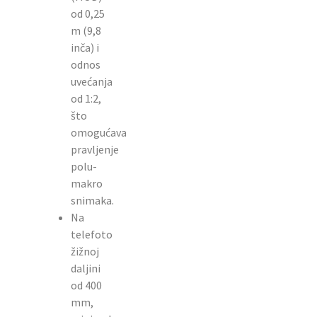
od 0,25
m (9,8
inča) i
odnos
uvećanja
od 1:2,
što
omogućava
pravljenje
polu-
makro
snimaka.
Na
telefoto
žižnoj
daljini
od 400
mm,