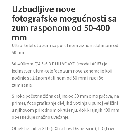
Uzbudljive nove
fotografske mogućnosti sa
zum rasponom od 50-400
mm
Ultra-telefoto zum sa početnom žižnom daljinom od
50 mm
50-400mm F/4.5-6.3 Di III VC VXD (model A067) je
jedinstven ultra-telefoto zum nove generacije koji
počinje sa žižnom daljinom od 50 mm i nudi 8x
zumiranje.
Široka početna žižna daljina od 50 mm omogućava, na
primer, fotografisanje divljih životinja u punoj veličini
u njihovom prirodnom okruženju, dok krajnjih 400 mm
obezbeđuje snažno uvećanje.
Objektiv sadrži XLD (eXtra Low Dispersion), LD (Low