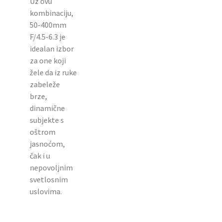
Uz ovu
kombinaciju,
50-400mm
F/4.5-6.3 je
idealan izbor
za one koji
žele da iz ruke
zabeleže
brze,
dinamične
subjekte s
oštrom
jasnoćom,
čak i u
nepovoljnim
svetlosnim
uslovima.