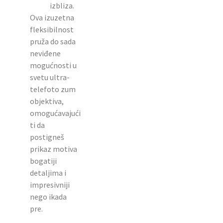
izbliza.
Ova izuzetna
fleksibilnost
pruža do sada
neviđene
mogućnosti u
svetu ultra-
telefoto zum
objektiva,
omogućavajući
ti da
postigneš
prikaz motiva
bogatiji
detaljima i
impresivniji
nego ikada
pre.