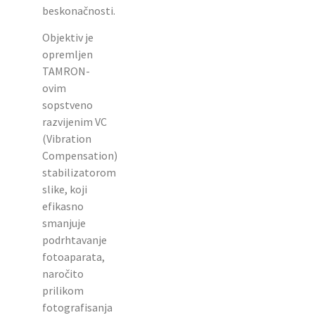
beskonačnosti.
Objektiv je
opremljen
TAMRON-
ovim
sopstveno
razvijenim VC
(Vibration
Compensation)
stabilizatorom
slike, koji
efikasno
smanjuje
podrhtavanje
fotoaparata,
naročito
prilikom
fotografisanja