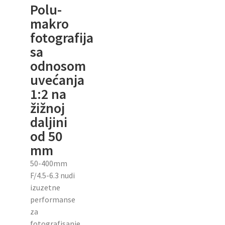
Polu-
makro
fotografija
sa
odnosom
uvećanja
1:2 na
žižnoj
daljini
od 50
mm
50-400mm
F/4.5-6.3 nudi
izuzetne
performanse
za
fotografisanje