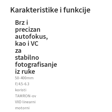
Karakteristike i funkcije
Brz i
precizan
autofokus,
kao i VC
za
stabilno
fotografisanje
iz ruke
50-400mm
F/4.5-6.3
koristi
TAMRON-ov
VXD linearni
motorni