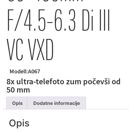
F/4.5-6.3 Di III
VC VXD
Modell:
A067
8x ultra-telefoto zum počevši od
50 mm
Opis
Dodatne informacije
Opis