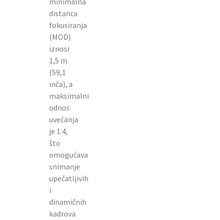
minimalna
distanca
fokusiranja
(MOD)
iznosi
1,5 m
(59,1
inča), a
maksimalni
odnos
uvećanja
je 1:4,
što
omogućava
snimanje
upečatljivih
i
dinamičnih
kadrova